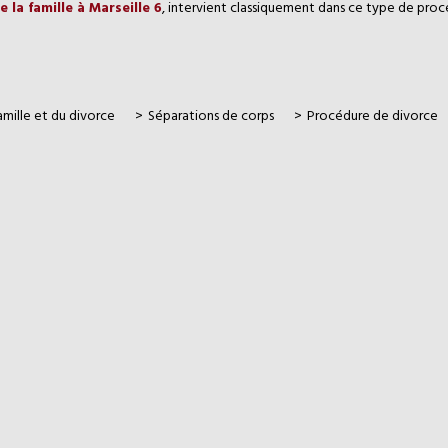
 la famille à Marseille 6
, intervient classiquement dans ce type de proc
amille et du divorce
Séparations de corps
Procédure de divorce