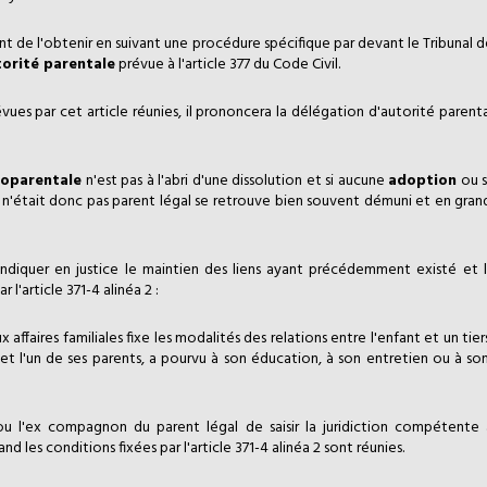
ent de l'obtenir en suivant une procédure spécifique par devant le Tribunal 
torité parentale
prévue à l'article 377 du Code Civil.
évues par cet article réunies, il prononcera la délégation d'autorité parenta
moparentale
n'est pas à l'abri d'une dissolution et si aucune
adoption
ou s
 n'était donc pas parent légal se retrouve bien souvent démuni et en grande
ndiquer en justice le maintien des liens ayant précédemment existé et la
l'article 371-4 alinéa 2 :
aux affaires familiales fixe les modalités des relations entre l'enfant et un ti
 et l'un de ses parents, a pourvu à son éducation, à son entretien ou à son 
ou l'ex compagnon du parent légal de saisir la juridiction compétente 
 les conditions fixées par l'article 371-4 alinéa 2 sont réunies.