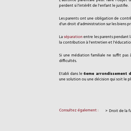
L'autorité parentale peut faire l'objet 
perdent si l'intérêt de l'enfant le justifie.
Les parents ont une obligation de contr
d'un droit d'administration sur les biens p
La
séparation
entre les parents pendant l
la contribution à l'entretien et l'éducat
Si une médiation familiale ne suffit pas 
difficultés.
Etabli dans le
6eme arrondissement d
une solution ou une décision qui soit le 
Consultez également :
Droit de la f