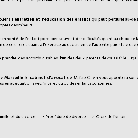
d'un retrait par voie judiciaire, elle peut être également déléguée nota
ibuer à
l'entretien et l'éducation des enfants
qui peut perdurer au-del
ropres des mineurs.
a minorité de l'enfant pose bien souvent des difficultés quant au choix de 
ion de celui-ci et quant à l'exercice au quotidien de l'autorité parentale q
à prendre des accords durables, l'un des deux parents devra saisir le Juge
e Marseille
, le
cabinet d'avocat
de Maître Clavin vous apportera son e
plus en adéquation avec l'intérêt du ou des enfants concernés.
amille et du divorce
Procédure de divorce
Choix de l'union