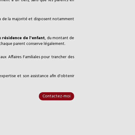
mment à un tiers, sans que les parents en
à de la majorité et disposent notamment
la
résidence de l'enfant
, du montant de
ue chaque parent conserve légalement.
 aux Affaires Familiales pour trancher des
xpertise et son assistance afin d'obtenir
Contactez-moi