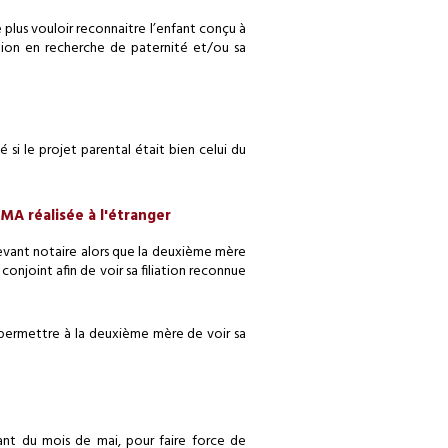
e plus vouloir reconnaitre l’enfant conçu à
ction en recherche de paternité et/ou sa
 si le projet parental était bien celui du
MA réalisée à l'étranger
 devant notaire alors que la deuxième mère
onjoint afin de voir sa filiation reconnue
permettre à la deuxième mère de voir sa
nt du mois de mai, pour faire force de