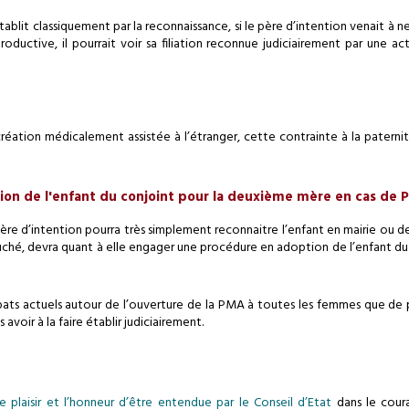
ablit classiquement par la reconnaissance, si le père d’intention venait à n
oductive, il pourrait voir sa filiation reconnue judiciairement par une a
création médicalement assistée à l’étranger, cette contrainte à la paternité
on de l'enfant du conjoint pour la deuxième mère en cas de P
 père d’intention pourra très simplement reconnaitre l’enfant en mairie ou
uché, devra quant à elle engager une procédure en adoption de l’enfant du c
ts actuels autour de l’ouverture de la PMA à toutes les femmes que de 
avoir à la faire établir judiciairement.
le plaisir et l’honneur d’être entendue par le Conseil d’Etat
dans le coura