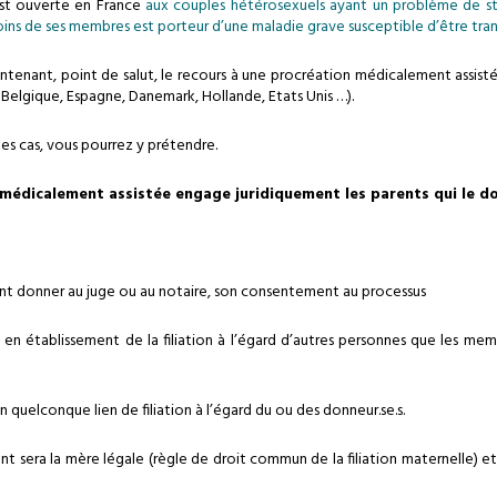
est ouverte en France
aux couples hétérosexuels ayant un problème de st
ins de ses membres est porteur d’une maladie grave susceptible d’être trans
tenant, point de salut, le recours à une procréation médicalement assistée
 Belgique, Espagne, Danemark, Hollande, Etats Unis …).
des cas, vous pourrez y prétendre.
médicalement assistée engage juridiquement les parents qui le d
ent donner au juge ou au notaire, son consentement au processus
n établissement de la filiation à l’égard d’autres personnes que les me
un quelconque lien de filiation à l’égard du ou des donneur.se.s.
 sera la mère légale (règle de droit commun de la filiation maternelle) et